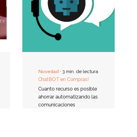
Novedad
3 min. de lectura
ChatBOT en Compras!
Cuanto recurso es posible
ahorrar automatizando las
comunicaciones
netamente
transaccionales que no
agregan valor al proceso
de abastecimiento?