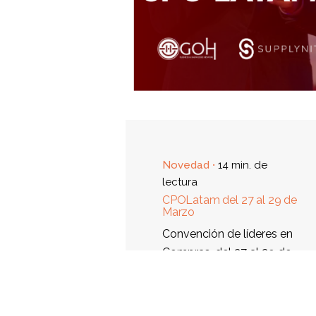
Novedad
14 min. de
lectura
CPOLatam del 27 al 29 de
Marzo
Convención de líderes en
Compras, del 27 al 29 de
marzo en Ciudad de
México – Hotel Marquis
Paseo de la...