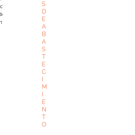
S
cantil, es necesario presentar
D
, derechos humanos, corrupción y
E
aterialidad.
A
B
A
S
T
E
C
I
M
I
E
N
T
O