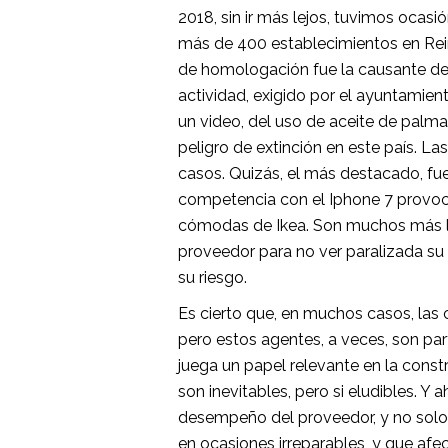
2018, sin ir más lejos, tuvimos ocas
más de 400 establecimientos en Reino
de homologación fue la causante de q
actividad, exigido por el ayuntamien
un video, del uso de aceite de palma
peligro de extinción en este país. 
casos. Quizás, el más destacado, fu
competencia con el Iphone 7 provocar
cómodas de Ikea. Son muchos más los 
proveedor para no ver paralizada su 
su riesgo.
Es cierto que, en muchos casos, las 
pero estos agentes, a veces, son par
juega un papel relevante en la const
son inevitables, pero si eludibles. Y
desempeño del proveedor, y no solo 
en ocasiones irreparables, y que afe