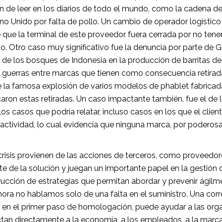
ión de leer en los diarios de todo el mundo, como la cadena de
 Unido por falta de pollo. Un cambio de operador logístico y
ue la terminal de este proveedor fuera cerrada por no tener 
to. Otro caso muy significativo fue la denuncia por parte de 
 de los bosques de Indonesia en la producción de barritas de 
Las guerras entre marcas que tienen como consecuencia retira
e la famosa explosión de varios modelos de phablet fabricad
on estas retiradas. Un caso impactante también, fue el de lo
casos que podría relatar, incluso casos en los que el cliente
actividad, lo cual evidencia que ninguna marca, por poderosa
crisis provienen de las acciones de terceros, como proveedore
te de la solución y juegan un importante papel en la gestión 
rucción de estrategias que permitan abordar y prevenir ágilmen
 ahora no hablamos solo de una falta en el suministro. Una corr
en el primer paso de homologación, puede ayudar a las orga
ctan directamente a la economía, a los empleados, a la marc