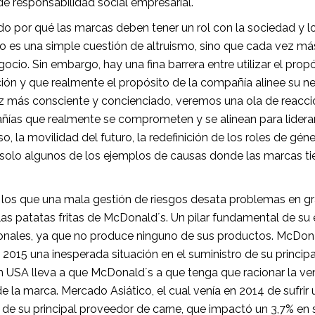
de responsabilidad social empresarial.
por qué las marcas deben tener un rol con la sociedad y lo
 es una simple cuestión de altruismo, sino que cada vez má
gocio. Sin embargo, hay una fina barrera entre utilizar el pr
ión y que realmente el propósito de la compañía alinee su ne
más consciente y concienciado, veremos una ola de reacció
ías que realmente se comprometen y se alinean para liderar
, la movilidad del futuro, la redefinición de los roles de géner
solo algunos de los ejemplos de causas donde las marcas tie
 los que una mala gestión de riesgos desata problemas en g
as patatas fritas de McDonald´s. Un pilar fundamental de su é
nales, ya que no produce ninguno de sus productos. McDonal
 2015 una inesperada situación en el suministro de su princ
n USA lleva a que McDonald´s a que tenga que racionar la ve
a marca. Mercado Asiático, el cual venía en 2014 de sufrir un
 de su principal proveedor de carne, que impactó un 3,7% en s