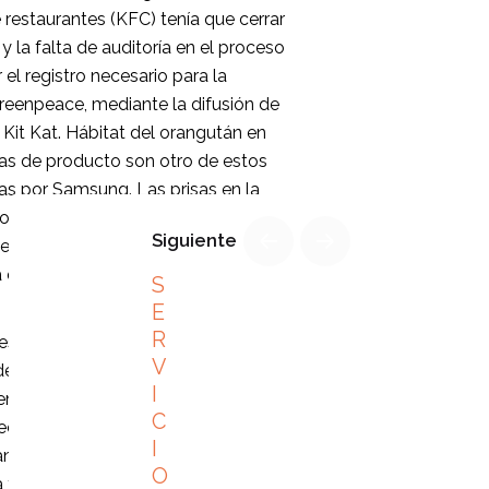
 restaurantes (KFC) tenía que cerrar
 la falta de auditoría en el proceso
el registro necesario para la
Greenpeace, mediante la difusión de
Kit Kat. Hábitat del orangután en
das de producto son otro de estos
as por Samsung. Las prisas en la
s trágicos fallecimientos por las
Siguiente
 tiene que transfundir dinero al
 que sea, está exenta de gestionar
S
E
R
s y socios de alianzas estratégicas,
V
de la crisis. Es aquí donde compras
I
te potenciales crisis, las cuales no
C
ecta gestión de riesgos en el
I
nizaciones a evitar daños mayores,
O
a y a la reputación. No olvidemos